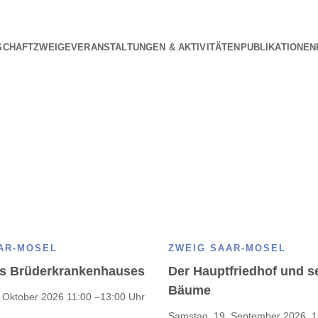
SCHAFT
ZWEIGE
VERANSTALTUNGEN & AKTIVITÄTEN
PUBLIKATIONEN
Foto: Marion Nickig
AR-MOSEL
ZWEIG SAAR-MOSEL
es Brüderkrankenhauses
Der Hauptfriedhof und se
Bäume
 Oktober 2026 11:00 –13:00 Uhr
Samstag, 19. September 2026, 1