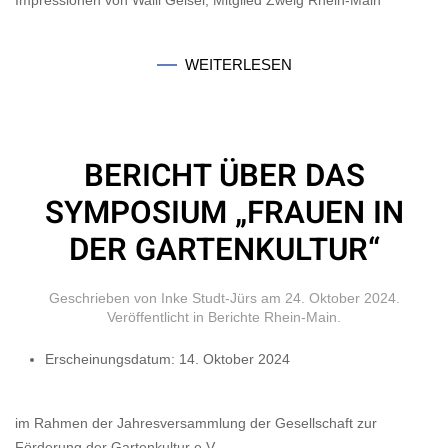
Impressionen von Walli Geisel, Mitglied Zweig Rhein-Main
WEITERLESEN
BERICHT ÜBER DAS
SYMPOSIUM „FRAUEN IN
DER GARTENKULTUR“
Geschrieben von Inke Studt-Jürs am
24. Oktober 2024
.
Veröffentlicht in
Berichte Rhein-Main
.
Erscheinungsdatum:
14. Oktober 2024
im Rahmen der Jahresversammlung der Gesellschaft zur
Förderung der Gartenkultur e.V.